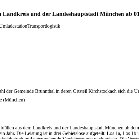
Landkreis und der Landeshauptstadt München ab 01.0
Umladestation
Transportlogistik
tzahl der Gemeinde Brunnthal in deren Ortsteil Kirchstockach sich die U
e
(München)
fällen aus dem Landkreis und der Landeshauptstadt München ab dem 01
 Jahr. Die Leistung ist in drei Gebietslose aufgeteilt: Los 1a, Los 1b
gsfachbetrieb und entsprechende Versicherungen nachweisen. Die Vergabe