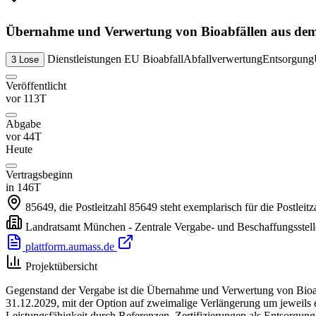
Übernahme und Verwertung von Bioabfällen aus dem 
Dienstleistungen
EU
Bioabfall
Abfallverwertung
Entsorgung
3 Lose
Veröffentlicht
vor 113T
Abgabe
vor 44T
Heute
Vertragsbeginn
in 146T
85649, die Postleitzahl 85649 steht exemplarisch für die Postlei
Landratsamt München - Zentrale Vergabe- und Beschaffungsstell
plattform.aumass.de
Projektübersicht
Gegenstand der Vergabe ist die Übernahme und Verwertung von Bioab
31.12.2029, mit der Option auf zweimalige Verlängerung um jeweils ein
Leistungsfähigkeit durch Referenzen, Zertifizierungen als Entsorgun