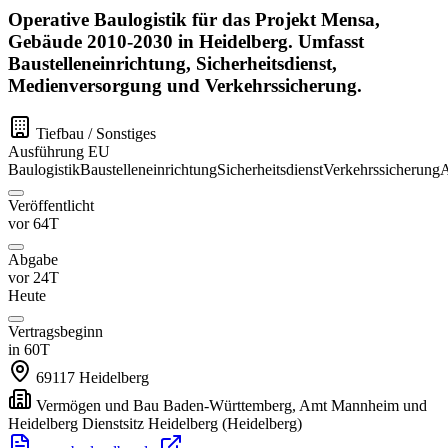
Operative Baulogistik für das Projekt Mensa,
Gebäude 2010-2030 in Heidelberg. Umfasst
Baustelleneinrichtung, Sicherheitsdienst,
Medienversorgung und Verkehrssicherung.
Tiefbau / Sonstiges
Ausführung
EU
Baulogistik
Baustelleneinrichtung
Sicherheitsdienst
Verkehrssicherung
A
Veröffentlicht
vor 64T
Abgabe
vor 24T
Heute
Vertragsbeginn
in 60T
69117
Heidelberg
Vermögen und Bau Baden-Württemberg, Amt Mannheim und
Heidelberg Dienstsitz Heidelberg
(Heidelberg)