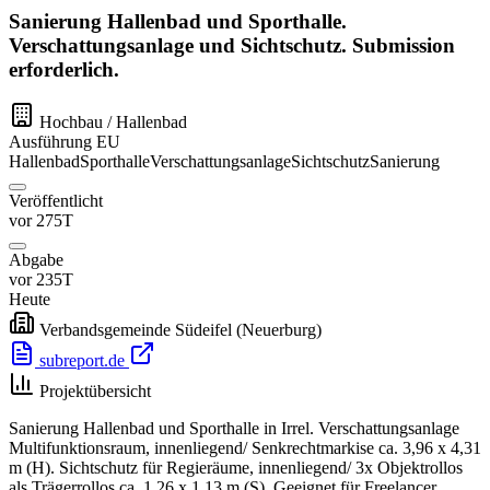
Sanierung Hallenbad und Sporthalle.
Verschattungsanlage und Sichtschutz. Submission
erforderlich.
Hochbau / Hallenbad
Ausführung
EU
Hallenbad
Sporthalle
Verschattungsanlage
Sichtschutz
Sanierung
Veröffentlicht
vor 275T
Abgabe
vor 235T
Heute
Verbandsgemeinde Südeifel
(Neuerburg)
subreport.de
Projektübersicht
Sanierung Hallenbad und Sporthalle in Irrel. Verschattungsanlage
Multifunktionsraum, innenliegend/ Senkrechtmarkise ca. 3,96 x 4,31
m (H). Sichtschutz für Regieräume, innenliegend/ 3x Objektrollos
als Trägerrollos ca. 1,26 x 1,13 m (S). Geeignet für Freelancer,