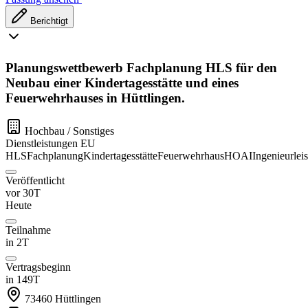
Berichtigt
Planungswettbewerb Fachplanung HLS für den
Neubau einer Kindertagesstätte und eines
Feuerwehrhauses in Hüttlingen.
Hochbau / Sonstiges
Dienstleistungen
EU
HLS
Fachplanung
Kindertagesstätte
Feuerwehrhaus
HOAI
Ingenieurlei
Veröffentlicht
vor 30T
Heute
Teilnahme
in 2T
Vertragsbeginn
in 149T
73460
Hüttlingen