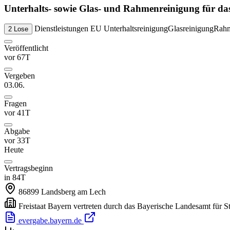
Unterhalts- sowie Glas- und Rahmenreinigung für das
Dienstleistungen
EU
Unterhaltsreinigung
Glasreinigung
Rahm
2 Lose
Veröffentlicht
vor 67T
Vergeben
03.06.
Fragen
vor 41T
Abgabe
vor 33T
Heute
Vertragsbeginn
in 84T
86899
Landsberg am Lech
Freistaat Bayern vertreten durch das Bayerische Landesamt für St
evergabe.bayern.de