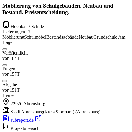
Möblierung von Schulgebäuden. Neubau und
Bestand. Preisentscheidung.
Hochbau / Schule
Lieferungen
EU
Möblierung
Schulmöbel
Bestandsgebäude
Neubau
Grundschule Am
Hagen
Veröffentlicht
vor 184T
Fragen
vor 157T
Abgabe
vor 151T
Heute
22926
Ahrensburg
Stadt Ahrensburg(Kreis Stormarn)
(Ahrensburg)
subreport.de
Projektübersicht