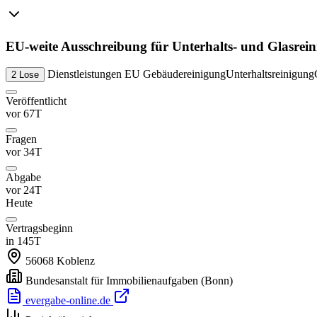
EU-weite Ausschreibung für Unterhalts- und Glasrei
Dienstleistungen
EU
Gebäudereinigung
Unterhaltsreinigung
2 Lose
Veröffentlicht
vor 67T
Fragen
vor 34T
Abgabe
vor 24T
Heute
Vertragsbeginn
in 145T
56068
Koblenz
Bundesanstalt für Immobilienaufgaben
(Bonn)
evergabe-online.de