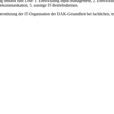
bung umfasst fünf Lose: 1. Entwicklung Input-Management, 2. Entwick
ekommunikation, 5. sonstige IT-Betriebsthemen.
terstützung der IT-Organisation der DAK-Gesundheit bei fachlichen, t