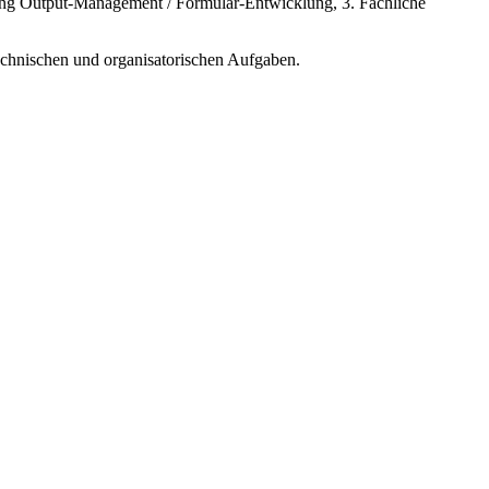
lung Output-Management / Formular-Entwicklung, 3. Fachliche
echnischen und organisatorischen Aufgaben.