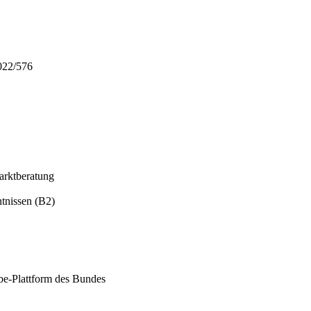
022/576
Marktberatung
tnissen (B2)
be-Plattform des Bundes