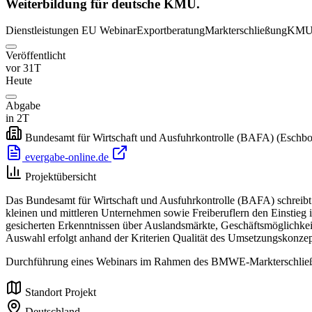
Weiterbildung für deutsche KMU.
Dienstleistungen
EU
Webinar
Exportberatung
Markterschließung
KM
Veröffentlicht
vor 31T
Heute
Abgabe
in 2T
Bundesamt für Wirtschaft und Ausfuhrkontrolle (BAFA)
(Eschbo
evergabe-online.de
Projektübersicht
Das Bundesamt für Wirtschaft und Ausfuhrkontrolle (BAFA) schreib
kleinen und mittleren Unternehmen sowie Freiberuflern den Einstieg
gesicherten Erkenntnissen über Auslandsmärkte, Geschäftsmöglichkei
Auswahl erfolgt anhand der Kriterien Qualität des Umsetzungskonzep
Durchführung eines Webinars im Rahmen des BMWE-Markterschließ
Standort Projekt
Deutschland