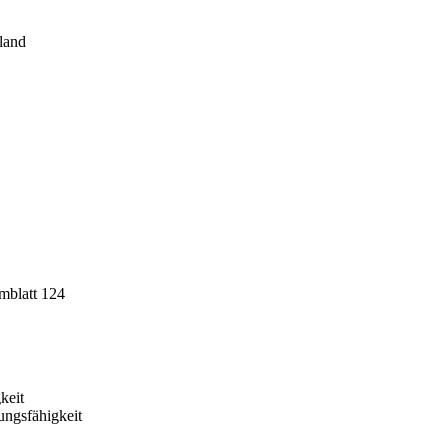
land
mblatt 124
keit
ungsfähigkeit