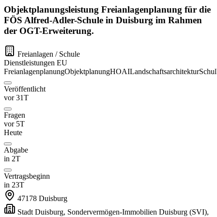
Objektplanungsleistung Freianlagenplanung für die
FÖS Alfred-Adler-Schule in Duisburg im Rahmen
der OGT-Erweiterung.
Freianlagen / Schule
Dienstleistungen
EU
Freianlagenplanung
Objektplanung
HOAI
Landschaftsarchitektur
Schul
Veröffentlicht
vor 31T
Fragen
vor 5T
Heute
Abgabe
in 2T
Vertragsbeginn
in 23T
47178
Duisburg
Stadt Duisburg, Sondervermögen-Immobilien Duisburg (SVI),