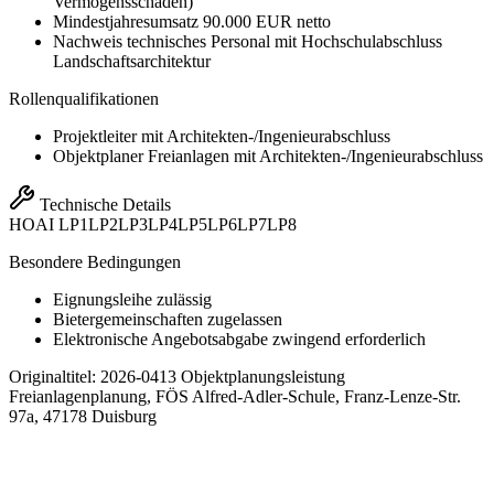
Vermögensschäden)
Mindestjahresumsatz 90.000 EUR netto
Nachweis technisches Personal mit Hochschulabschluss
Landschaftsarchitektur
Rollenqualifikationen
Projektleiter mit Architekten-/Ingenieurabschluss
Objektplaner Freianlagen mit Architekten-/Ingenieurabschluss
Technische Details
HOAI
LP1
LP2
LP3
LP4
LP5
LP6
LP7
LP8
Besondere Bedingungen
Eignungsleihe zulässig
Bietergemeinschaften zugelassen
Elektronische Angebotsabgabe zwingend erforderlich
Originaltitel:
2026-0413 Objektplanungsleistung
Freianlagenplanung, FÖS Alfred-Adler-Schule, Franz-Lenze-Str.
97a, 47178 Duisburg