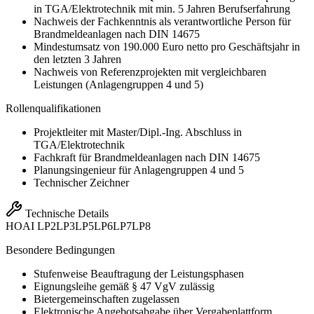
in TGA/Elektrotechnik mit min. 5 Jahren Berufserfahrung
Nachweis der Fachkenntnis als verantwortliche Person für
Brandmeldeanlagen nach DIN 14675
Mindestumsatz von 190.000 Euro netto pro Geschäftsjahr in
den letzten 3 Jahren
Nachweis von Referenzprojekten mit vergleichbaren
Leistungen (Anlagengruppen 4 und 5)
Rollenqualifikationen
Projektleiter mit Master/Dipl.-Ing. Abschluss in
TGA/Elektrotechnik
Fachkraft für Brandmeldeanlagen nach DIN 14675
Planungsingenieur für Anlagengruppen 4 und 5
Technischer Zeichner
Technische Details
HOAI
LP2
LP3
LP5
LP6
LP7
LP8
Besondere Bedingungen
Stufenweise Beauftragung der Leistungsphasen
Eignungsleihe gemäß § 47 VgV zulässig
Bietergemeinschaften zugelassen
Elektronische Angebotsabgabe über Vergabeplattform