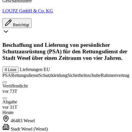
Geschäftsführer
LOUPZ GmbH & Co. KG
Berichtigt
Beschaffung und Lieferung von persönlicher
Schutzausrüstung (PSA) für den Rettungsdienst der
Stadt Wesel über einen Zeitraum von vier Jahren.
Lieferungen
EU
4 Lose
PSA
Rettungsdienst
Schutzkleidung
Sicherheitsschuhe
Rahmenvertrag
Veröffentlicht
vor 73T
Abgabe
vor 31T
Heute
46483
Wesel
Stadt Wesel
(Wesel)