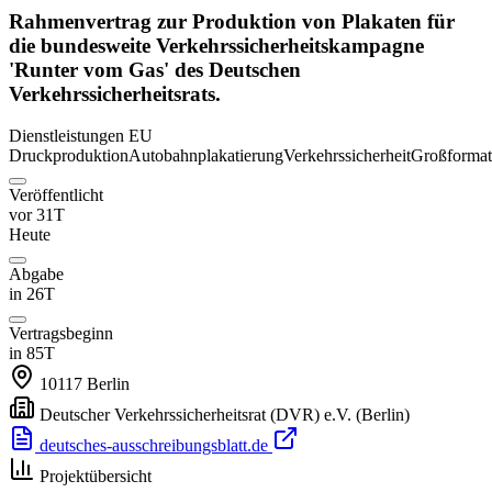
Rahmenvertrag zur Produktion von Plakaten für
die bundesweite Verkehrssicherheitskampagne
'Runter vom Gas' des Deutschen
Verkehrssicherheitsrats.
Dienstleistungen
EU
Druckproduktion
Autobahnplakatierung
Verkehrssicherheit
Großformat
Veröffentlicht
vor 31T
Heute
Abgabe
in 26T
Vertragsbeginn
in 85T
10117
Berlin
Deutscher Verkehrssicherheitsrat (DVR) e.V.
(Berlin)
deutsches-ausschreibungsblatt.de
Projektübersicht