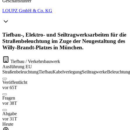
Geschäftsführer
LOUPZ GmbH & Co. KG
Tiefbau-, Elektro- und Seiltragwerksarbeiten für die
Straßenbeleuchtung im Zuge der Neugestaltung des
Willy-Brandt-Platzes in München.
Tiefbau / Verkehrsbauwerk
Ausführung
EU
Straßenbeleuchtung
Tiefbau
Kabelverlegung
Seiltragwerke
Beleuchtun
Veröffentlicht
vor 65T
Fragen
vor 38T
Abgabe
vor 31T
Heute