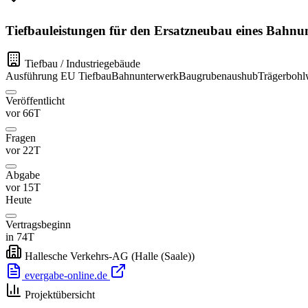
Tiefbauleistungen für den Ersatzneubau eines Bah
Tiefbau / Industriegebäude
Ausführung
EU
Tiefbau
Bahnunterwerk
Baugrubenaushub
Trägerboh
Veröffentlicht
vor 66T
Fragen
vor 22T
Abgabe
vor 15T
Heute
Vertragsbeginn
in 74T
Hallesche Verkehrs-AG
(Halle (Saale))
evergabe-online.de
Projektübersicht