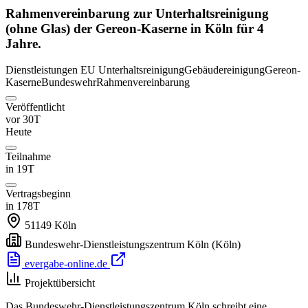
Rahmenvereinbarung zur Unterhaltsreinigung
(ohne Glas) der Gereon-Kaserne in Köln für 4
Jahre.
Dienstleistungen
EU
Unterhaltsreinigung
Gebäudereinigung
Gereon-
Kaserne
Bundeswehr
Rahmenvereinbarung
Veröffentlicht
vor 30T
Heute
Teilnahme
in 19T
Vertragsbeginn
in 178T
51149
Köln
Bundeswehr-Dienstleistungszentrum Köln
(Köln)
evergabe-online.de
Projektübersicht
Das Bundeswehr-Dienstleistungszentrum Köln schreibt eine