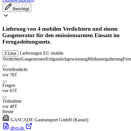
Berichtigt
Lieferung von 4 mobilen Verdichtern und einem
Gasgenerator für den emissionsarmen Einsatz im
Ferngasleitungsnetz.
Lieferungen
EU
mobile
2 Lose
Verdichter
Gasgenerator
Erdgasrückgewinnung
Methanregulierung
Fern
Veröffentlicht
vor 78T
Fragen
vor 65T
Teilnahme
vor 48T
Heute
GASCADE Gastransport GmbH
(Kassel)
dtvp.de