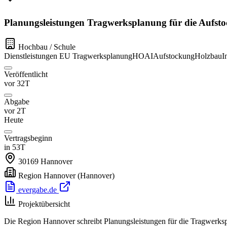
Planungsleistungen Tragwerksplanung für die Aufs
Hochbau / Schule
Dienstleistungen
EU
Tragwerksplanung
HOAI
Aufstockung
Holzbau
I
Veröffentlicht
vor 32T
Abgabe
vor 2T
Heute
Vertragsbeginn
in 53T
30169
Hannover
Region Hannover
(Hannover)
evergabe.de
Projektübersicht
Die Region Hannover schreibt Planungsleistungen für die Tragwerks