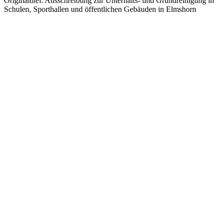
Originaltitel:
Ausschreibung zur Unterhalts- und Grundreinigung in
Schulen, Sporthallen und öffentlichen Gebäuden in Elmshorn