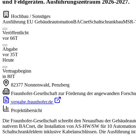
und Feldgeräten. Ausführungszeitraum 2026-2027.
Hochbau / Sonstiges
Ausführung
EU
Gebäudeautomation
BACnet
Schaltschrankbau
MSR-T
Veröffentlicht
vor 66T
Abgabe
vor 35T
Heute
Vertragsbeginn
in 80T
82377
Nonnenwald, Penzberg
Fraunhofer-Gesellschaft zur Förderung der angewandten Forschu
vergabe.fraunhofer.de
Projektübersicht
Die Fraunhofer-Gesellschaft schreibt den Neuaufbau der Gebäudeaut
nativem BACnet, die Installation von AS-HW/SW für 10 Automationss
Schaltschrankfeldern inklusive Kabelanschlüssen. Die Ausführung is