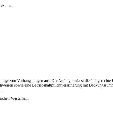
Textilien
age von Vorhanganlagen aus. Der Auftrag umfasst die fachgerechte Ber
achweisen sowie eine Betriebshaftpflichtversicherung mit Deckungssu
h.
irchen-Westerham.