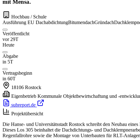
mit Mensa.
Hochbau / Schule
Ausführung
EU
Dachabdichtung
Bitumendach
Gründach
Dachklempn
Veröffentlicht
vor 29T
Heute
Abgabe
in 5T
Vertragsbeginn
in 60T
18106
Rostock
Eigenbetrieb Kommunale Objektbewirtschaftung und -entwicklun
subreport.de
Projektübersicht
Die Hanse- und Universitätsstadt Rostock schreibt den Neubau eine
Dieses Los 305 beinhaltet die Dachdichtungs- und Dachklempnerarb
Regenfallrohre sowie die Montage von Unterbauten für RLT-Anlagen.