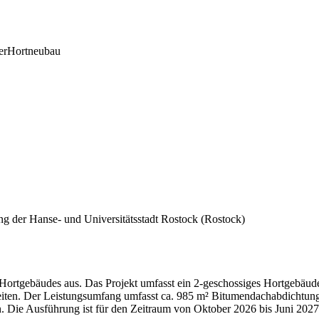
er
Hortneubau
g der Hanse- und Universitätsstadt Rostock
(Rostock)
s Hortgebäudes aus. Das Projekt umfasst ein 2-geschossiges Hortgebä
eiten. Der Leistungsumfang umfasst ca. 985 m² Bitumendachabdichtun
 Die Ausführung ist für den Zeitraum von Oktober 2026 bis Juni 2027