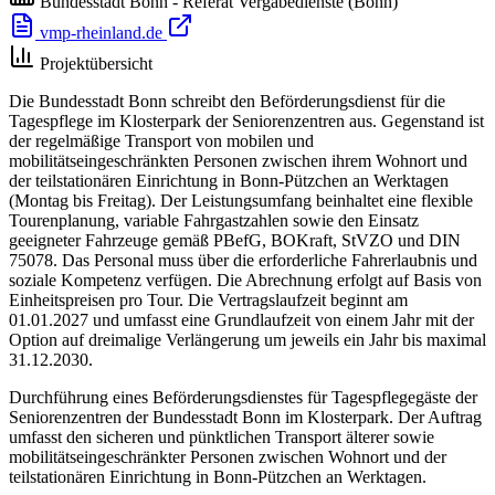
Bundesstadt Bonn - Referat Vergabedienste
(Bonn)
vmp-rheinland.de
Projektübersicht
Die Bundesstadt Bonn schreibt den Beförderungsdienst für die
Tagespflege im Klosterpark der Seniorenzentren aus. Gegenstand ist
der regelmäßige Transport von mobilen und
mobilitätseingeschränkten Personen zwischen ihrem Wohnort und
der teilstationären Einrichtung in Bonn-Pützchen an Werktagen
(Montag bis Freitag). Der Leistungsumfang beinhaltet eine flexible
Tourenplanung, variable Fahrgastzahlen sowie den Einsatz
geeigneter Fahrzeuge gemäß PBefG, BOKraft, StVZO und DIN
75078. Das Personal muss über die erforderliche Fahrerlaubnis und
soziale Kompetenz verfügen. Die Abrechnung erfolgt auf Basis von
Einheitspreisen pro Tour. Die Vertragslaufzeit beginnt am
01.01.2027 und umfasst eine Grundlaufzeit von einem Jahr mit der
Option auf dreimalige Verlängerung um jeweils ein Jahr bis maximal
31.12.2030.
Durchführung eines Beförderungsdienstes für Tagespflegegäste der
Seniorenzentren der Bundesstadt Bonn im Klosterpark. Der Auftrag
umfasst den sicheren und pünktlichen Transport älterer sowie
mobilitätseingeschränkter Personen zwischen Wohnort und der
teilstationären Einrichtung in Bonn-Pützchen an Werktagen.