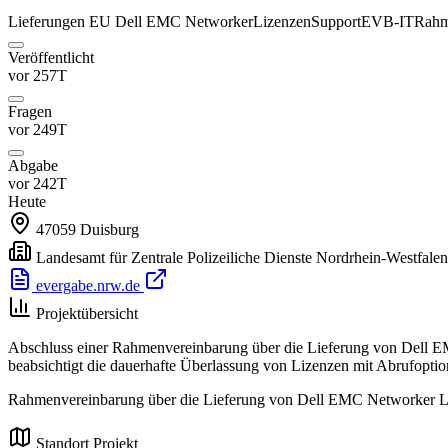
Lieferungen
EU
Dell EMC Networker
Lizenzen
Support
EVB-IT
Rahm
Veröffentlicht
vor 257T
Fragen
vor 249T
Abgabe
vor 242T
Heute
47059
Duisburg
Landesamt für Zentrale Polizeiliche Dienste Nordrhein-Westfalen
evergabe.nrw.de
Projektübersicht
Abschluss einer Rahmenvereinbarung über die Lieferung von Dell EM
beabsichtigt die dauerhafte Überlassung von Lizenzen mit Abrufopti
Rahmenvereinbarung über die Lieferung von Dell EMC Networker Liz
Standort Projekt