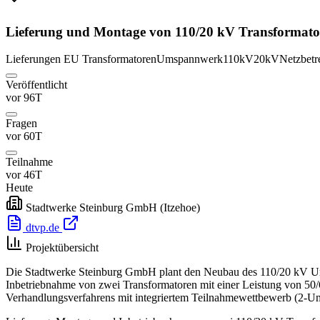
Lieferung und Montage von 110/20 kV Transformato
Lieferungen
EU
Transformatoren
Umspannwerk
110kV
20kV
Netzbetr
Veröffentlicht
vor 96T
Fragen
vor 60T
Teilnahme
vor 46T
Heute
Stadtwerke Steinburg GmbH
(Itzehoe)
dtvp.de
Projektübersicht
Die Stadtwerke Steinburg GmbH plant den Neubau des 110/20 kV Um
Inbetriebnahme von zwei Transformatoren mit einer Leistung von 50/
Verhandlungsverfahrens mit integriertem Teilnahmewettbewerb (2-Um