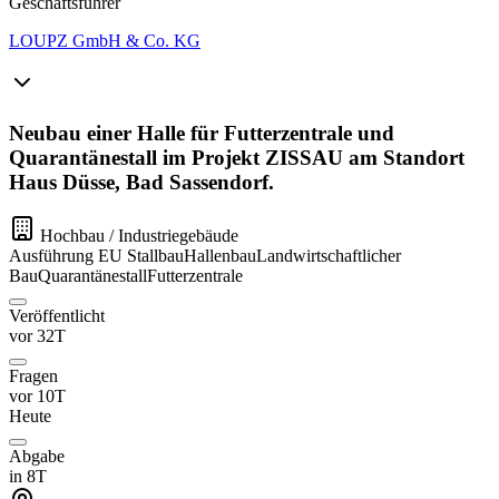
Geschäftsführer
LOUPZ GmbH & Co. KG
Neubau einer Halle für Futterzentrale und
Quarantänestall im Projekt ZISSAU am Standort
Haus Düsse, Bad Sassendorf.
Hochbau / Industriegebäude
Ausführung
EU
Stallbau
Hallenbau
Landwirtschaftlicher
Bau
Quarantänestall
Futterzentrale
Veröffentlicht
vor 32T
Fragen
vor 10T
Heute
Abgabe
in 8T