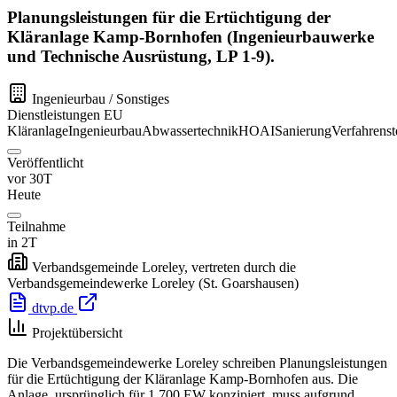
Planungsleistungen für die Ertüchtigung der
Kläranlage Kamp-Bornhofen (Ingenieurbauwerke
und Technische Ausrüstung, LP 1-9).
Ingenieurbau / Sonstiges
Dienstleistungen
EU
Kläranlage
Ingenieurbau
Abwassertechnik
HOAI
Sanierung
Verfahrenst
Veröffentlicht
vor 30T
Heute
Teilnahme
in 2T
Verbandsgemeinde Loreley, vertreten durch die
Verbandsgemeindewerke Loreley
(St. Goarshausen)
dtvp.de
Projektübersicht
Die Verbandsgemeindewerke Loreley schreiben Planungsleistungen
für die Ertüchtigung der Kläranlage Kamp-Bornhofen aus. Die
Anlage, ursprünglich für 1.700 EW konzipiert, muss aufgrund