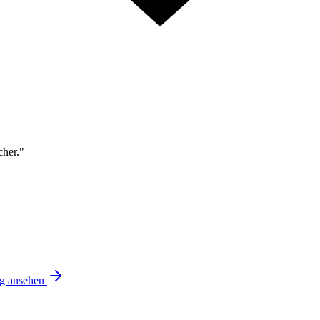
cher."
ng ansehen