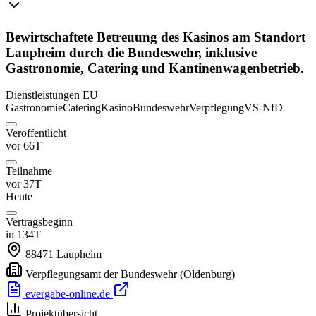
Bewirtschaftete Betreuung des Kasinos am Standort
Laupheim durch die Bundeswehr, inklusive
Gastronomie, Catering und Kantinenwagenbetrieb.
Dienstleistungen
EU
Gastronomie
Catering
Kasino
Bundeswehr
Verpflegung
VS-NfD
Veröffentlicht
vor 66T
Teilnahme
vor 37T
Heute
Vertragsbeginn
in 134T
88471
Laupheim
Verpflegungsamt der Bundeswehr
(Oldenburg)
evergabe-online.de
Projektübersicht