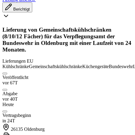
Berichtigt
Lieferung von Gemeinschaftskühlschränken
(8/10/12 Fächer) für das Verpflegungsamt der
Bundeswehr in Oldenburg mit einer Laufzeit von 24
Monaten.
Lieferungen
EU
Kühlschränke
Gemeinschaftskühlschränke
Küchengeräte
Bundeswehr
L
Veröffentlicht
vor 67T
Abgabe
vor 40T
Heute
Vertragsbeginn
in 24T
26135
Oldenburg