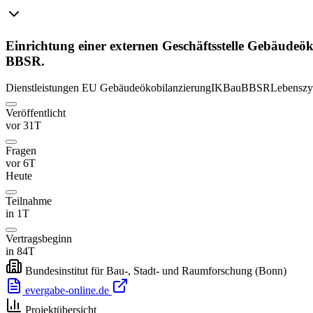
Einrichtung einer externen Geschäftsstelle Gebäude
BBSR.
Dienstleistungen
EU
Gebäudeökobilanzierung
IKBau
BBSR
Lebenszy
Veröffentlicht
vor 31T
Fragen
vor 6T
Heute
Teilnahme
in 1T
Vertragsbeginn
in 84T
Bundesinstitut für Bau-, Stadt- und Raumforschung
(Bonn)
evergabe-online.de
Projektübersicht