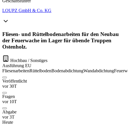
Geschäftsführer
LOUPZ GmbH & Co. KG
Fliesen- und Rüttelbodenarbeiten für den Neubau
der Feuerwache im Lager für übende Truppen
Ostenholz.
Hochbau / Sonstiges
Ausführung
EU
Fliesenarbeiten
Rüttelboden
Bodenabdichtung
Wandabdichtung
Feuerw
Veröffentlicht
vor 30T
Fragen
vor 10T
Abgabe
vor 3T
Heute