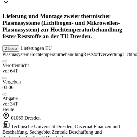
Lieferung und Montage zweier thermischer
Plasmasysteme (Lichtbogen- und Mikrowellen-
Plasmasystem) zur Hochtemperaturbehandlung
fester Reststoffe an der TU Dresden.
Lieferungen
EU
2 Lose
Plasmasystem
Hochtemperaturbehandlung
Reststoffverwertung
Lichtb
Veröffentlicht
vor 64T
Vergeben
03.06.
Abgabe
vor 34T
Heute
01069
Dresden
Technische Universität Dresden, Dezernat Finanzen und
Beschaffung, Sachgebiet Zentrale Beschaffung und