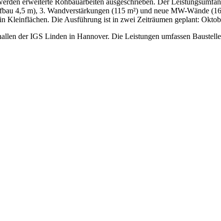
rden erweiterte Rohbauarbeiten ausgeschrieben. Der Leistungsumfang
u 4,5 m), 3. Wandverstärkungen (115 m²) und neue MW-Wände (16 m²
 in Kleinflächen. Die Ausführung ist in zwei Zeiträumen geplant: Okto
llen der IGS Linden in Hannover. Die Leistungen umfassen Baustelle