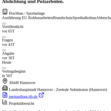
Abdichtung und Putzarbeiten.
Hochbau / Sportanlage
Ausführung
EU
Rohbauarbeiten
Brandschutz
Sporthallenbau
Abbrucha
Veröffentlicht
vor 65T
Fragen
vor 43T
Abgabe
vor 36T
Heute
Vertragsbeginn
in 56T
30449
Hannover
Landeshauptstadt Hannover - Zentrale Submission
(Hannover)
meinauftrag.rib.de
Projektübersicht