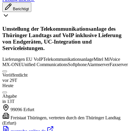
Berichtigt
Umstellung der Telekommunikationsanlage des
Thüringer Landtags auf VoIP inklusive Lieferung
von Endgeräten, UC-Integration und
Serviceleistungen.
Lieferungen
EU
VoIP
Telekommunikationsanlage
Mitel MiVoice
MX-ONE
Unified Communications
Softphone
Alarmserver
Faxserver
Veröffentlicht
vor 29T
Heute
Abgabe
in 13T
99096
Erfurt
Freistaat Thüringen, vertreten durch den Thüringer Landtag
(Erfurt)