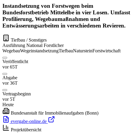
Instandsetzung von Forstwegen beim
Bundesforstbetrieb Mittelelbe in vier Losen. Umfasst
Profilierung, Wegebaumaßnahmen und
Entwässerungsarbeiten in verschiedenen Revieren.
Tiefbau / Sonstiges
Ausführung
National
Forstlicher
Wegebau
Wegeinstandsetzung
Tiefbau
Naturstein
Forstwirtschaft
Veröffentlicht
vor 65T
Abgabe
vor 36T
Vertragsbeginn
vor 5T
Heute
Bundesanstalt für Immobilienaufgaben
(Bonn)
evergabe-online.de
Projektübersicht