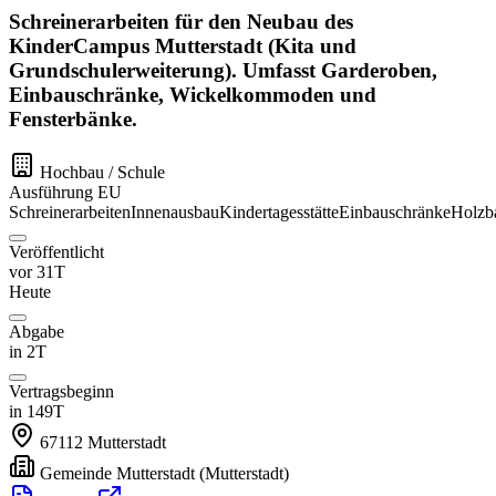
Schreinerarbeiten für den Neubau des
KinderCampus Mutterstadt (Kita und
Grundschulerweiterung). Umfasst Garderoben,
Einbauschränke, Wickelkommoden und
Fensterbänke.
Hochbau / Schule
Ausführung
EU
Schreinerarbeiten
Innenausbau
Kindertagesstätte
Einbauschränke
Holzb
Veröffentlicht
vor 31T
Heute
Abgabe
in 2T
Vertragsbeginn
in 149T
67112
Mutterstadt
Gemeinde Mutterstadt
(Mutterstadt)