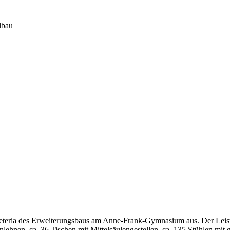
lbau
afeteria des Erweiterungsbaus am Anne-Frank-Gymnasium aus. Der Leis
lehnen, ca. 36 Tischen mit Mittelsäulengestellen, ca. 135 Stühlen mit g