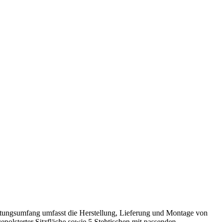
tungsumfang umfasst die Herstellung, Lieferung und Montage von
epolsterter Sitzfläche sowie 5 Stehtischen mit passenden