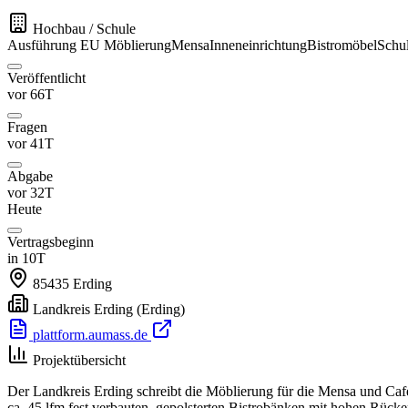
Hochbau / Schule
Ausführung
EU
Möblierung
Mensa
Inneneinrichtung
Bistromöbel
Schu
Veröffentlicht
vor 66T
Fragen
vor 41T
Abgabe
vor 32T
Heute
Vertragsbeginn
in 10T
85435
Erding
Landkreis Erding
(Erding)
plattform.aumass.de
Projektübersicht
Der Landkreis Erding schreibt die Möblierung für die Mensa und C
ca. 45 lfm fest verbauten, gepolsterten Bistrobänken mit hohen Rücken