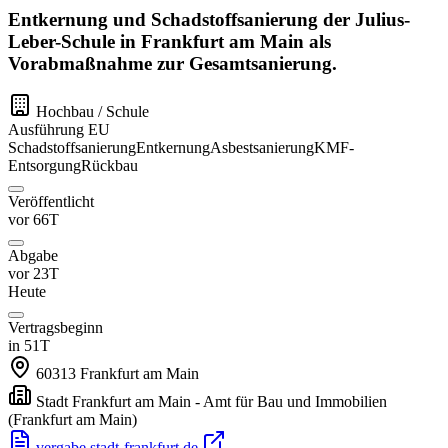
Entkernung und Schadstoffsanierung der Julius-
Leber-Schule in Frankfurt am Main als
Vorabmaßnahme zur Gesamtsanierung.
Hochbau / Schule
Ausführung
EU
Schadstoffsanierung
Entkernung
Asbestsanierung
KMF-
Entsorgung
Rückbau
Veröffentlicht
vor 66T
Abgabe
vor 23T
Heute
Vertragsbeginn
in 51T
60313
Frankfurt am Main
Stadt Frankfurt am Main - Amt für Bau und Immobilien
(Frankfurt am Main)
vergabe.stadt-frankfurt.de