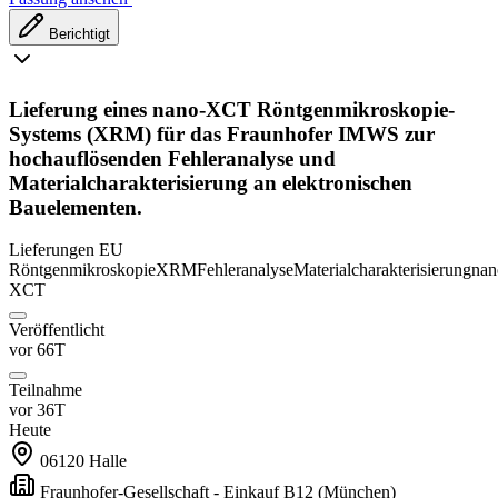
Berichtigt
Lieferung eines nano-XCT Röntgenmikroskopie-
Systems (XRM) für das Fraunhofer IMWS zur
hochauflösenden Fehleranalyse und
Materialcharakterisierung an elektronischen
Bauelementen.
Lieferungen
EU
Röntgenmikroskopie
XRM
Fehleranalyse
Materialcharakterisierung
nan
XCT
Veröffentlicht
vor 66T
Teilnahme
vor 36T
Heute
06120
Halle
Fraunhofer-Gesellschaft - Einkauf B12
(München)