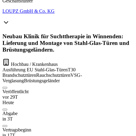
Geschäftsführer
LOUPZ GmbH & Co. KG
Neubau Klinik für Suchttherapie in Winnenden:
Lieferung und Montage von Stahl-Glas-Türen und
Brüstungsgeländern.
Hochbau / Krankenhaus
Ausführung
EU
Stahl-Glas-Türen
T30
Brandschutztüren
Rauchschutztüren
VSG-
Verglasung
Brüstungsgeländer
Veröffentlicht
vor 29T
Heute
Abgabe
in 3T
Vertragsbeginn
in 17T