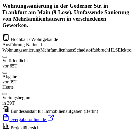
Wohnungssanierung in der Gederner Str. in
Frankfurt am Main (9 Lose). Umfassende Sanierung
von Mehrfamilienhäusern in verschiedenen
Gewerken.
Hochbau / Wohngebäude
Ausführung
National
Wohnungssanierung
Mehrfamilienhaus
Schadstoffabbruch
HLS
Elektroi
Veröffentlicht
vor 65T
Abgabe
vor 39T
Heute
Vertragsbeginn
in 39T
Bundesanstalt für Immobilienaufgaben
(Berlin)
evergabe-online.de
Projektübersicht