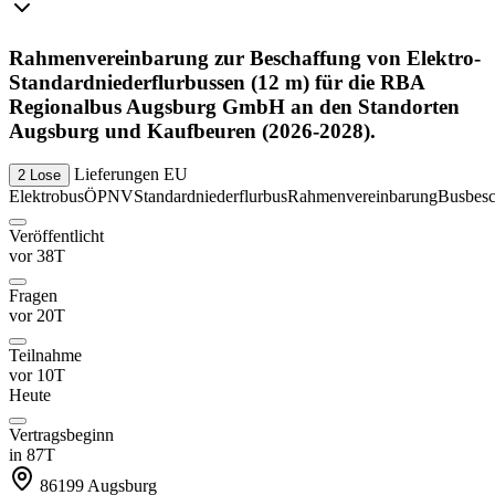
Rahmenvereinbarung zur Beschaffung von Elektro-
Standardniederflurbussen (12 m) für die RBA
Regionalbus Augsburg GmbH an den Standorten
Augsburg und Kaufbeuren (2026-2028).
Lieferungen
EU
2 Lose
Elektrobus
ÖPNV
Standardniederflurbus
Rahmenvereinbarung
Busbesc
Veröffentlicht
vor 38T
Fragen
vor 20T
Teilnahme
vor 10T
Heute
Vertragsbeginn
in 87T
86199
Augsburg