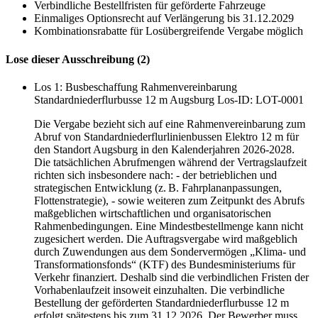
Verbindliche Bestellfristen für geförderte Fahrzeuge
Einmaliges Optionsrecht auf Verlängerung bis 31.12.2029
Kombinationsrabatte für Losübergreifende Vergabe möglich
Lose dieser Ausschreibung (2)
Los 1: Busbeschaffung Rahmenvereinbarung
Standardniederflurbusse 12 m Augsburg
Los-ID: LOT-0001
Die Vergabe bezieht sich auf eine Rahmenvereinbarung zum
Abruf von Standardniederflurlinienbussen Elektro 12 m für
den Standort Augsburg in den Kalenderjahren 2026-2028.
Die tatsächlichen Abrufmengen während der Vertragslaufzeit
richten sich insbesondere nach: - der betrieblichen und
strategischen Entwicklung (z. B. Fahrplananpassungen,
Flottenstrategie), - sowie weiteren zum Zeitpunkt des Abrufs
maßgeblichen wirtschaftlichen und organisatorischen
Rahmenbedingungen. Eine Mindestbestellmenge kann nicht
zugesichert werden. Die Auftragsvergabe wird maßgeblich
durch Zuwendungen aus dem Sondervermögen „Klima- und
Transformationsfonds“ (KTF) des Bundesministeriums für
Verkehr finanziert. Deshalb sind die verbindlichen Fristen der
Vorhabenlaufzeit insoweit einzuhalten. Die verbindliche
Bestellung der geförderten Standardniederflurbusse 12 m
erfolgt spätestens bis zum 31.12.2026. Der Bewerber muss