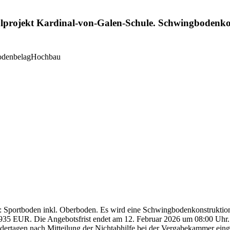
projekt Kardinal-von-Galen-Schule. Schwingbodenkon
denbelag
Hochbau
 Sportboden inkl. Oberboden. Es wird eine Schwingbodenkonstruktion i
35 EUR. Die Angebotsfrist endet am 12. Februar 2026 um 08:00 Uhr. Bi
dertagen nach Mitteilung der Nichtabhilfe bei der Vergabekammer einge