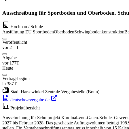
Ausschreibung für Sportboden und Oberboden. Schul
Hochbau / Schule
Ausführung
EU
Sportboden
Oberboden
Schwingbodenkonstruktion
Bo
Veröffentlicht
vor 211T
Abgabe
vor 177T
Heute
Vertragsbeginn
in 387T
Stadt Harsewinkel Zentrale Vergabestelle
(Bonn)
deutsche-evergabe.de
Projektübersicht
Ausschreibung für Schulprojekt Kardinal-von-Galen-Schule. Gewerk:
2027 bis Februar 2028. Das geschätzte Auftragsvolumen beträgt 198.9
stellen. Ein Vergabenachprüfungsantrag muss innerhalb von 15 Kalen