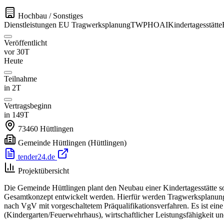
Hochbau / Sonstiges
Dienstleistungen
EU
Tragwerksplanung
TWP
HOAI
Kindertagesstätte
Veröffentlicht
vor 30T
Heute
Teilnahme
in 2T
Vertragsbeginn
in 149T
73460
Hüttlingen
Gemeinde Hüttlingen
(Hüttlingen)
tender24.de
Projektübersicht
Die Gemeinde Hüttlingen plant den Neubau einer Kindertagesstätte s
Gesamtkonzept entwickelt werden. Hierfür werden Tragwerksplanung
nach VgV mit vorgeschaltetem Präqualifikationsverfahren. Es ist ein
(Kindergarten/Feuerwehrhaus), wirtschaftlicher Leistungsfähigkeit und