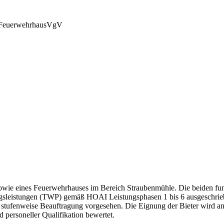
Feuerwehrhaus
VgV
owie eines Feuerwehrhauses im Bereich Straubenmühle. Die beiden fun
sleistungen (TWP) gemäß HOAI Leistungsphasen 1 bis 6 ausgeschriebe
e stufenweise Beauftragung vorgesehen. Die Eignung der Bieter wird a
 personeller Qualifikation bewertet.