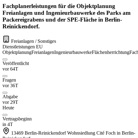
Fachplanerleistungen für die Objektplanung
Freianlagen und Ingenieurbauwerke des Parks am
Packereigrabens und der SPE-Fläche in Berlin-
Reinickendorf.
Freianlagen / Sonstiges
Dienstleistungen
EU
Objektplanung
Freianlagen
Ingenieurbauwerke
Flächenherrichtung
Fach
Veröffentlicht
vor 64T
Fragen
vor 36T
Abgabe
vor 29T
Heute
Vertragsbeginn
in 4T
13469 Berlin-Reinickendorf
Wohnsiedlung Cité Foch in Berlin-