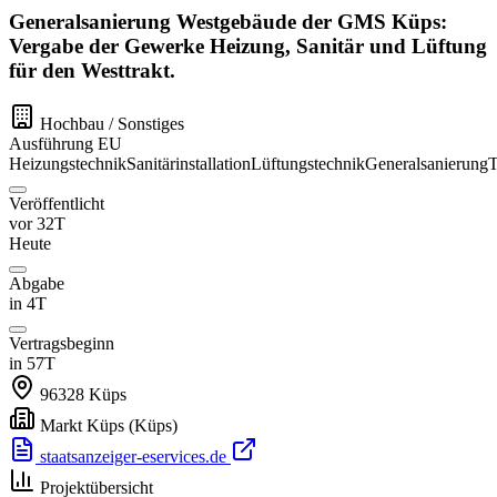
Generalsanierung Westgebäude der GMS Küps:
Vergabe der Gewerke Heizung, Sanitär und Lüftung
für den Westtrakt.
Hochbau / Sonstiges
Ausführung
EU
Heizungstechnik
Sanitärinstallation
Lüftungstechnik
Generalsanierung
Veröffentlicht
vor 32T
Heute
Abgabe
in 4T
Vertragsbeginn
in 57T
96328
Küps
Markt Küps
(Küps)
staatsanzeiger-eservices.de
Projektübersicht