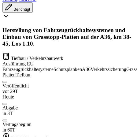
Berichtigt
Herstellung von Fahrzeugrückhaltesystemen und
Einbau von Grasstopp-Platten auf der A36, km 38-
45, Los 1.10.
Tiefbau / Verkehrsbauwerk
Ausführung
EU
Fahrzeugrückhaltesysteme
Schutzplanken
A36
Verkehrssicherung
Grass
Platten
Tiefbau
Veröffentlicht
vor 29T
Heute
Abgabe
in 3T
Vertragsbeginn
in 60T