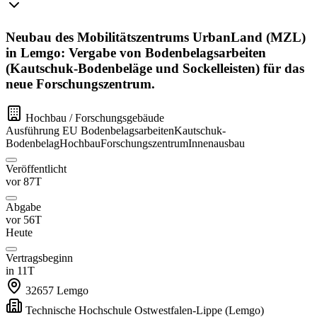
Neubau des Mobilitätszentrums UrbanLand (MZL)
in Lemgo: Vergabe von Bodenbelagsarbeiten
(Kautschuk-Bodenbeläge und Sockelleisten) für das
neue Forschungszentrum.
Hochbau / Forschungsgebäude
Ausführung
EU
Bodenbelagsarbeiten
Kautschuk-
Bodenbelag
Hochbau
Forschungszentrum
Innenausbau
Veröffentlicht
vor 87T
Abgabe
vor 56T
Heute
Vertragsbeginn
in 11T
32657
Lemgo
Technische Hochschule Ostwestfalen-Lippe
(Lemgo)